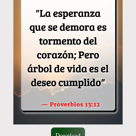
Download