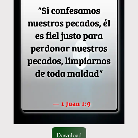
Download