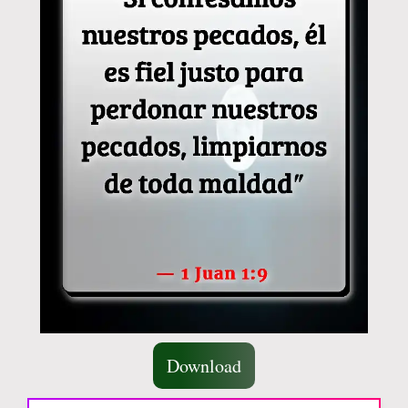
Download