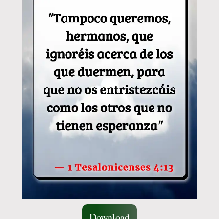
Download