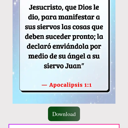
Download