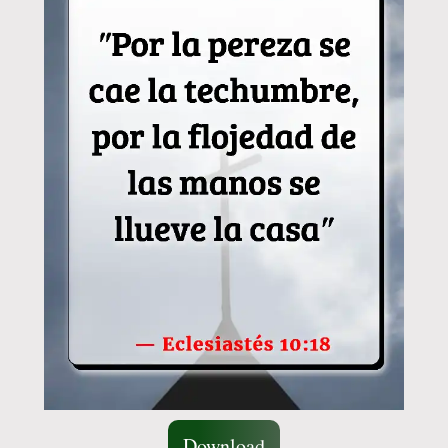
Download