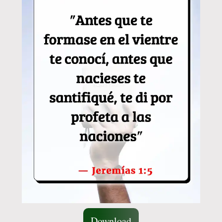
Download