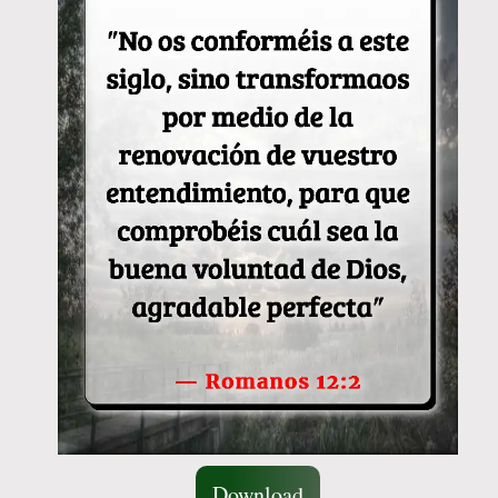
Download