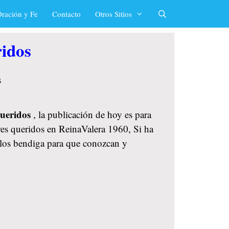
ración y Fe
Contacto
Otros Sitios
ridos
 queridos
, la publicación de hoy es para
res queridos en ReinaValera 1960, Si ha
s los bendiga para que conozcan y