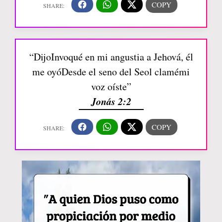
“DijoInvoqué en mi angustia a Jehová, él
me oyóDesde el seno del Seol clamémi
voz oíste”
Jonás 2:2