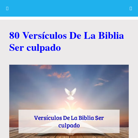
Skip
to
content
Menu
80 Versículos De La Biblia
Ser culpado