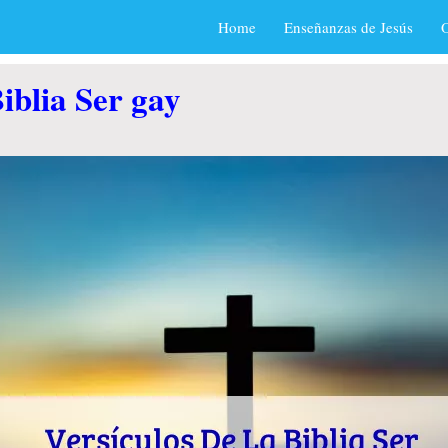
Home
Enseñanzas de Jesús
O
iblia Ser gay