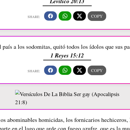
Levítico 20:13
 país a los sodomitas, quitó todos los ídolos que sus p
1 Reyes 15:12
los abominables homicidas, los fornicarios hechiceros, 
parte en el lago que arde con fuego azufre, que es la m