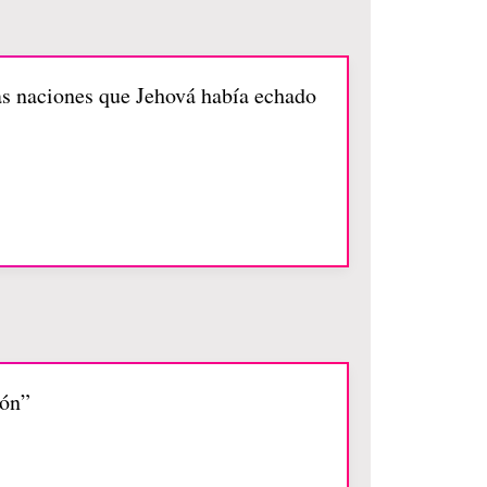
as naciones que Jehová había echado
ión”