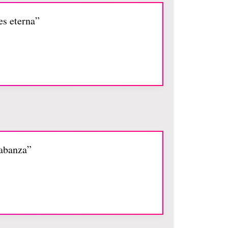
es eterna”
labanza”