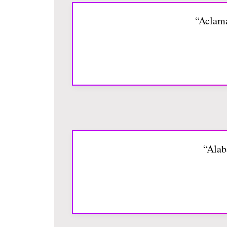
“Aclama
“Alab