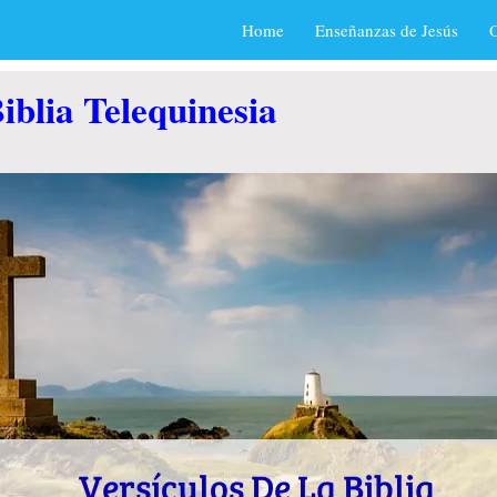
Home
Enseñanzas de Jesús
O
iblia Telequinesia